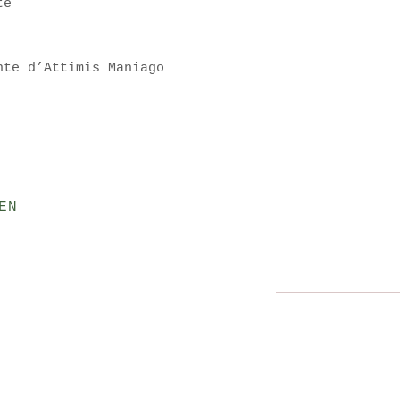
te
nte d’Attimis Maniago
Münchner Str. 138
EN
83703 Gmund am Te
mario.commisso@gm
Tel. 08022 705960
Impressum & Daten