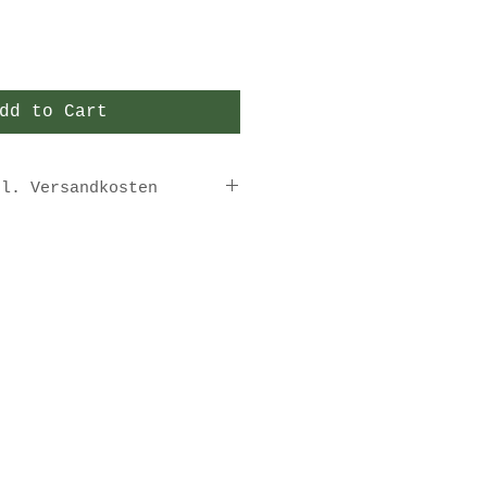
dd to Cart
gl. Versandkosten
ertig,
-5 Werktage