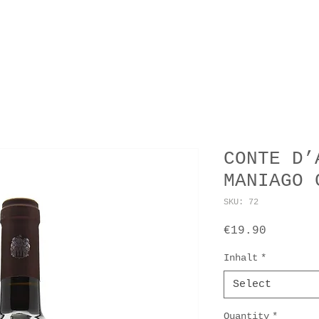
KT
SPEISEKARTE
UNSERE E
CONTE D’
MANIAGO 
SKU: 72
Price
€19.90
Inhalt
*
Select
Quantity
*