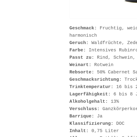
Geschmack:
Fruchtig, weic
harmonisch
Geruch:
Waldfrüchte, Zed
Farbe:
Intensives Rubinro
Passt zu:
Rind, Schwein,
Weinart:
Rotwein
Rebsorte:
50% Cabernet Sa
Geschmacksrichtung:
Troc
Trinktemperatur:
16 bis 
Lagerfähigkeit:
6 bis 8 
Alkoholgehalt:
13%
Verschluss:
Ganzkörperko
Barrique:
Ja
Klassifizierung:
DOC
Inhalt:
0,75 Liter