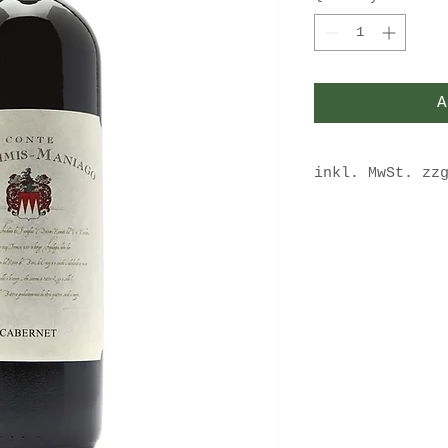
A
inkl. MwSt. zz
Sofort versandf
Lieferzeit ca. 3